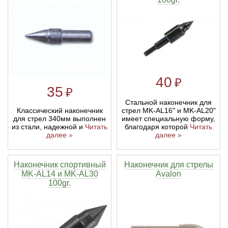
Тетивы и тросы для арбалетов
Подставки для лука
Инсерты для арбалетных стрел
Тычковые ножи
Механические точилки для ножей
Натяжители для арбалетов
Ремни и петли
Инсерты для лучных стрел
Непальские кукри
Паста для полировки ножей
Тетива для лука, нити
Стрелы для арбалета
Ножи тактические
40
₽
35
₽
Рукоятки для лука
Стрелы для лука
Ножи танто
Стальной наконечник для
стрел MK-AL16" и MK-AL20"
Классический наконечник
имеет специальную форму,
для стрел 340мм выполнен
Плечи для лука
Выниматели для стрел
Топоры
благодаря которой
Читать
из стали, надежной и
Читать
далее »
далее »
Нагрудники
Топорики-томагавки
Наконечник спортивный
Наконечник для стрелы
MK-AL14 и MK-AL30
Avalon
Краги для стрельбы
Ножи известных брендов
100gr.
Напальчники для классических луков
Мультитулы
Перчатки для традиционных луков
Метательные ножи