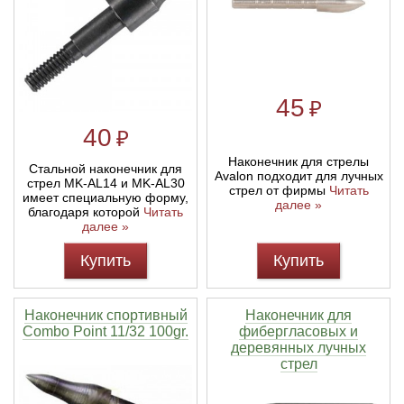
Линейки для настройки лука
Охотничьи ножи
Полочки для лука
Ножи складные
45
₽
40
₽
Кликеры для лука
Наконечник для стрелы
Стальной наконечник для
Avalon подходит для лучных
Плунжеры для лука
стрел MK-AL14 и MK-AL30
стрел от фирмы
Читать
имеет специальную форму,
далее »
благодаря которой
Читать
Киссеры для лука
далее »
Купить
Купить
Наконечник спортивный
Наконечник для
Combo Point 11/32 100gr.
фибергласовых и
деревянных лучных
стрел