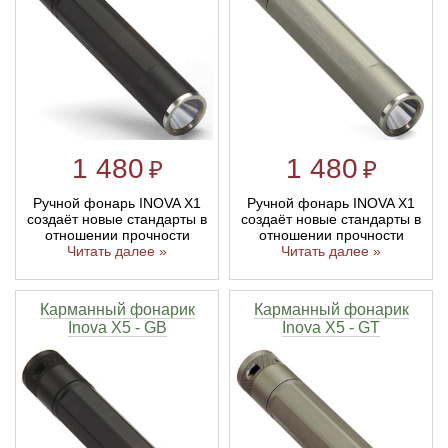
Тетивы и тросы для арбалетов
Подставки для лука
Инсерты для арбалетных стрел
Тычковые ножи
Механические точилки для ножей
Натяжители для арбалетов
Ремни и петли
Инсерты для лучных стрел
Непальские кукри
Паста для полировки ножей
Тетива для лука, нити
Стрелы для арбалета
Ножи тактические
1 480
1 480
₽
₽
Рукоятки для лука
Стрелы для лука
Ножи танто
Ручной фонарь INOVA X1
Ручной фонарь INOVA X1
создаёт новые стандарты в
создаёт новые стандарты в
отношении прочности
отношении прочности
Плечи для лука
Выниматели для стрел
Топоры
Читать далее »
Читать далее »
Нагрудники
Топорики-томагавки
Карманный фонарик
Карманный фонарик
Inova X5 - GB
Inova X5 - GT
Краги для стрельбы
Ножи известных брендов
Напальчники для классических луков
Мультитулы
Перчатки для традиционных луков
Метательные ножи