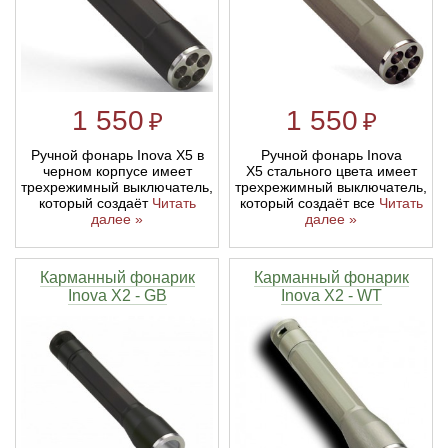
Линейки для настройки лука
Охотничьи ножи
Полочки для лука
Ножи складные
1 550
1 550
₽
₽
Кликеры для лука
Ручной фонарь Inova X5 в
Ручной фонарь Inova
черном корпусе имеет
X5 стального цвета имеет
трехрежимный выключатель,
трехрежимный выключатель,
Плунжеры для лука
который создаёт
Читать
который создаёт все
Читать
далее »
далее »
Киссеры для лука
Карманный фонарик
Карманный фонарик
Inova X2 - GB
Inova X2 - WT