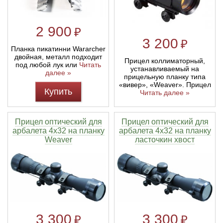
2 900
₽
3 200
₽
Планка пикатинни Wararcher
двойная, металл подходит
Прицел коллиматорный,
под любой лук или
Читать
устанавливаемый на
далее »
прицельную планку типа
«вивер», «Weaver». Прицел
Купить
Читать далее »
Прицел оптический для
Прицел оптический для
арбалета 4х32 на планку
арбалета 4х32 на планку
Weaver
ласточкин хвост
3 300
3 300
₽
₽