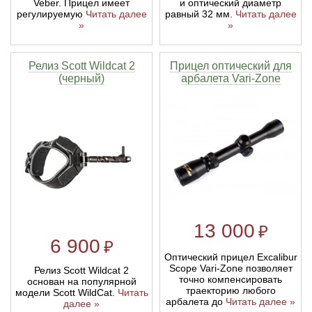
Veber. Прицел имеет
и оптический диаметр
регулируемую
Читать далее
равный 32 мм.
Читать далее
»
»
Релиз Scott Wildcat 2
Прицел оптический для
(черный)
арбалета Vari-Zone
13 000
₽
6 900
₽
Оптический прицел Excalibur
Scope Vari-Zone позволяет
Релиз Scott Wildcat 2
точно компенсировать
основан на популярной
траекторию любого
модели Scott WildCat.
Читать
арбалета до
Читать далее »
далее »