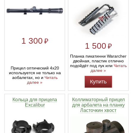
Линейки для настройки лука
Охотничьи ножи
Полочки для лука
Ножи складные
1 300
₽
1 500
Кликеры для лука
₽
Планка пикатинни Wararcher
Плунжеры для лука
двойная, пластик отлично
подойдёт под лук или
Читать
Прицел оптический 4х20
далее »
используется не только на
Киссеры для лука
аобалетах, но и
Читать
Купить
далее »
Кольца для прицела
Коллиматорный прицел
Excalibur
для арбалета на планку
Ласточкин хвост