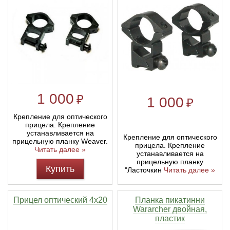
Тетивы и тросы для арбалетов
Подставки для лука
Инсерты для арбалетных стрел
Тычковые ножи
Механические точилки для ножей
Натяжители для арбалетов
Ремни и петли
Инсерты для лучных стрел
Непальские кукри
Паста для полировки ножей
Тетива для лука, нити
Стрелы для арбалета
Ножи тактические
1 000
₽
Рукоятки для лука
Стрелы для лука
Ножи танто
1 000
₽
Крепление для оптического
Плечи для лука
Выниматели для стрел
Топоры
прицела. Крепление
устанавливается на
Крепление для оптического
прицельную планку Weaver.
прицела. Крепление
Нагрудники
Топорики-томагавки
Читать далее »
устанавливается на
прицельную планку
Купить
"Ласточкин
Читать далее »
Краги для стрельбы
Ножи известных брендов
Прицел оптический 4х20
Планка пикатинни
Напальчники для классических луков
Мультитулы
Wararcher двойная,
пластик
Перчатки для традиционных луков
Метательные ножи