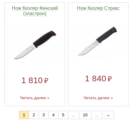
Нож Кизляр Финский
Нож Кизляр Стрикс
(эластрон)
1 840
₽
1 810
₽
Читать далее »
Читать далее »
1
2
3
4
5
...
10
...
→